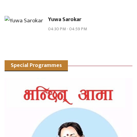
Yuwa Sarokar
04:30 PM
-
04:59 PM
Special Programmes
Dohori - Paradeshiko sandesh
09:20 AM
-
09:59 AM