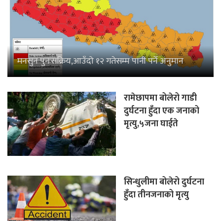
मनसुन पुनःसक्रिय,आउँदो १२ गतेसम्म पानी पर्ने अनुमान
रामेछापमा बोलेरो गाडी
दुर्घटना हुँदा एक जनाको
मृत्यु,५जना घाईते
सिन्धुलीमा बोलेरो दुर्घटना
हुँदा तीनजनाको मृत्यु