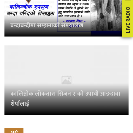
LIVE RADIO
बन्दाबन्दीमा सम्झनाकाे समयालेख
कालिञ्चोक लोकतारा सिजन २ को उपाधी आङदावा
शेर्पालाई