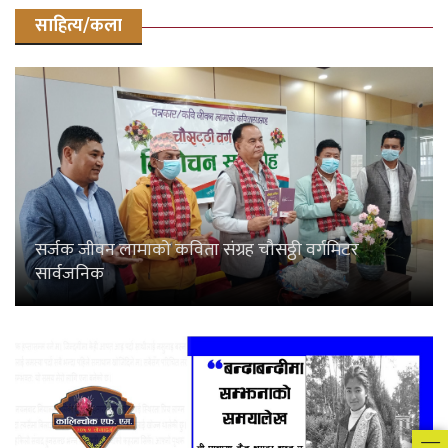
साहित्य/कला
सर्जक जीवन लामाको कविता संग्रह चौसठ्ठी वर्गमिटर
सार्वजनिक