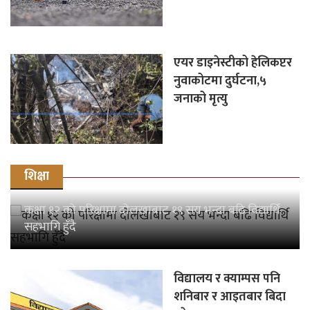
एयर डाइनेस्टीको हेलिकप्टर
नुवाकोटमा दुर्घटना,५
जनाको मृत्यु
शिक्षा
कक्षा १२ को परिक्षामा दोलखाबाट १९ सय भन्दा बढि विद्यार्थि
सहभागि हुँदै
विद्यालय र क्याम्पस पनि
शनिबार र आइतबार बिदा